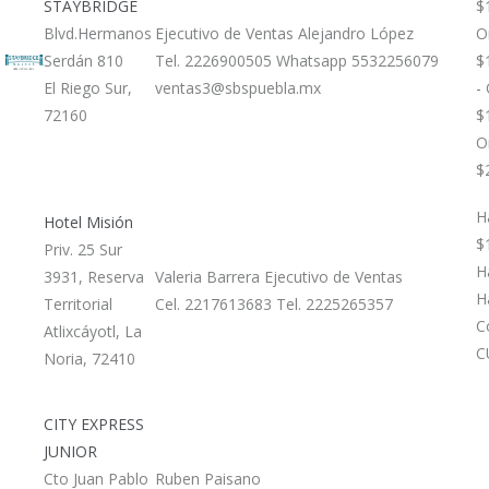
STAYBRIDGE
$
Blvd.Hermanos
Ejecutivo de Ventas Alejandro López
O
Serdán 810
Tel. 2226900505 Whatsapp 5532256079
$
El Riego Sur,
ventas3@sbspuebla.mx
-
72160
$
O
$
H
Hotel Misión
$
Priv. 25 Sur
H
3931, Reserva
Valeria Barrera Ejecutivo de Ventas
H
Territorial
Cel. 2217613683 Tel. 2225265357
C
Atlixcáyotl, La
C
Noria, 72410
CITY EXPRESS
JUNIOR
Cto Juan Pablo
Ruben Paisano