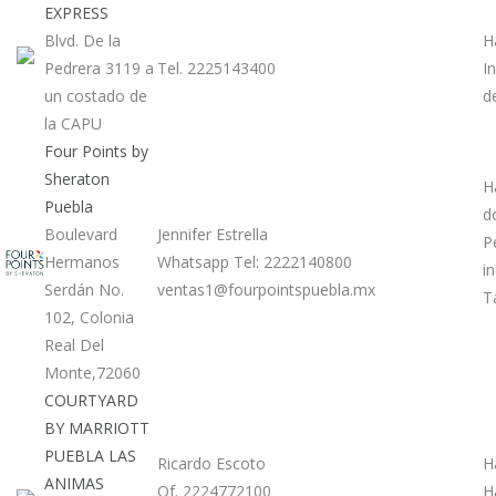
EXPRESS
Blvd. De la
H
Pedrera 3119 a
Tel. 2225143400
I
un costado de
d
la CAPU
Four Points by
Sheraton
H
Puebla
d
Boulevard
Jennifer Estrella
P
Hermanos
Whatsapp Tel: 2222140800
i
Serdán No.
ventas1@fourpointspuebla.mx
T
102, Colonia
Real Del
Monte,72060
COURTYARD
BY MARRIOTT
PUEBLA LAS
Ricardo Escoto
H
ANIMAS
Of. 2224772100
H