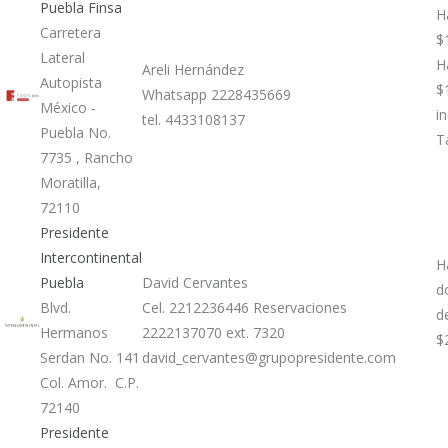
Puebla Finsa
H
Carretera
$
Lateral
H
Areli Hernández
Autopista
$
Whatsapp 2228435669
México -
i
tel. 4433108137
Puebla No.
T
7735 , Rancho
Moratilla,
72110
Presidente
Intercontinental
H
Puebla
David Cervantes
d
Blvd.
Cel. 2212236446 Reservaciones
d
Hermanos
2222137070 ext. 7320
$
Serdan No. 141
david_cervantes@grupopresidente.com
Col. Amor. C.P.
72140
Presidente