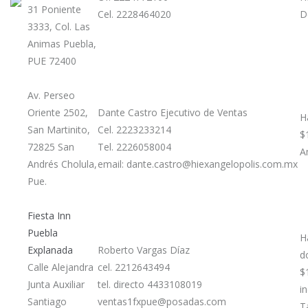
31 Poniente
Cel. 2228464020
D
3333, Col. Las
Animas Puebla,
PUE 72400
Av. Perseo
Oriente 2502,
Dante Castro Ejecutivo de Ventas
H
San Martinito,
Cel. 2223233214
$
72825 San
Tel. 2226058004
A
Andrés Cholula,
email: dante.castro@hiexangelopolis.com.mx
Pue.
Fiesta Inn
Puebla
H
Explanada
Roberto Vargas Díaz
d
Calle Alejandra
cel. 2212643494
$
Junta Auxiliar
tel. directo 4433108019
i
Santiago
ventas1fxpue@posadas.com
T