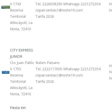
II 1743
Tel. 2226058290 Whatsapp 2221272354
H
Reserva
cepan.ventas1@norte19.com
H
Territorial
Tarifa 2026
Atlixcáyotl, La
Noria, 72410
CITY EXPRESS
JUNIOR
Cto Juan Pablo
Ruben Paisano
H
II 1755
Tel. 2222117000 Whatsapp 2221272354
H
Reserva
cepan.ventas1@norte19.com
H
Territorial
Tarifa 2026
Atlixcáyotl, La
Noria, 72410
Fiesta Inn