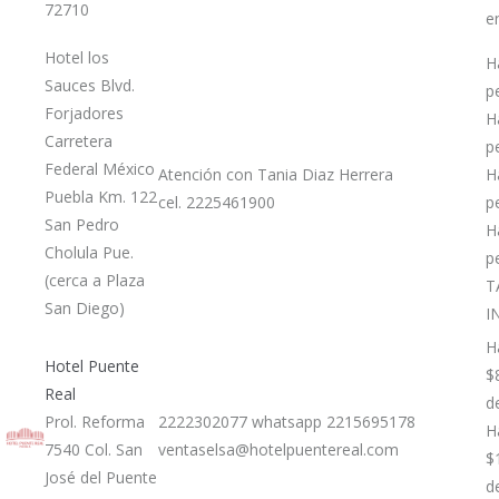
72710
e
Hotel los
H
Sauces Blvd.
p
Forjadores
H
Carretera
p
Federal México
Atención con Tania Diaz Herrera
H
Puebla Km. 122
cel. 2225461900
p
San Pedro
H
Cholula Pue.
p
(cerca a Plaza
T
San Diego)
I
H
Hotel Puente
$
Real
d
Prol. Reforma
2222302077 whatsapp 2215695178
H
7540 Col. San
ventaselsa@hotelpuentereal.com
$
José del Puente
d