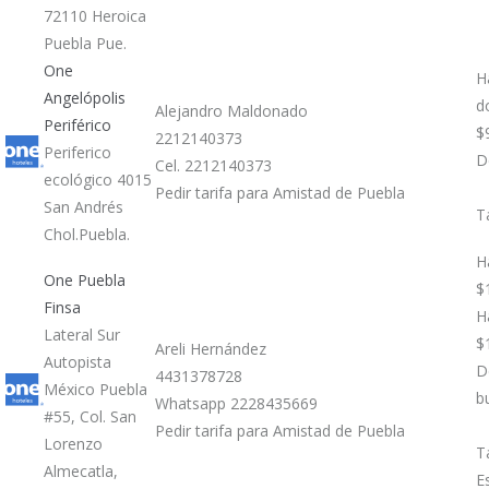
72110 Heroica
Puebla Pue.
One
H
Angelópolis
d
Alejandro Maldonado
Periférico
$
2212140373
Periferico
D
Cel. 2212140373
ecológico 4015
Pedir tarifa para Amistad de Puebla
San Andrés
T
Chol.Puebla.
H
One Puebla
$
Finsa
H
Lateral Sur
$
Areli Hernández
Autopista
D
4431378728
México Puebla
b
Whatsapp 2228435669
#55, Col. San
Pedir tarifa para Amistad de Puebla
Lorenzo
T
Almecatla,
E