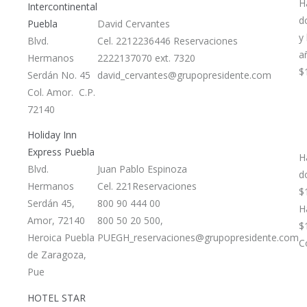
H
Intercontinental
d
Puebla
David Cervantes
y
Blvd.
Cel. 2212236446 Reservaciones
a
Hermanos
2222137070 ext. 7320
$
Serdán No. 45
david_cervantes@grupopresidente.com
Col. Amor. C.P.
72140
Holiday Inn
Express Puebla
H
Blvd.
Juan Pablo Espinoza
d
Hermanos
Cel. 221Reservaciones
$
Serdán 45,
800 90 444 00
H
Amor, 72140
800 50 20 500,
$
Heroica Puebla
PUEGH_reservaciones@grupopresidente.com
C
de Zaragoza,
Pue
HOTEL STAR