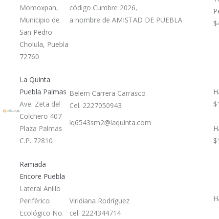
Momoxpan,
código Cumbre 2026,
P
Municipio de
a nombre de AMISTAD DE PUEBLA
$
San Pedro
Cholula, Puebla
72760
La Quinta
Puebla Palmas
H
Belem Carrera Carrasco
Ave. Zeta del
$
Cel. 2227050943
Colchero 407
lq6543sm2@laquinta.com
Plaza Palmas
H
C.P. 72810
$
Ramada
Encore Puebla
Lateral Anillo
H
Periférico
Viridiana Rodríguez
Ecológico No.
cel. 2224344714