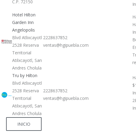
C.P. 72150
I
Hotel Hilton
H
Garden Inn
H
Angelopolis
I
Blvd Atlixcayotl
2228637852
B
2528 Reserva
ventas@hgipuebla.com
E
Territorial
T
Atilxcayotl, San
r
Andres Cholula
Tru by Hilton
H
Blvd Atlixcayotl
$
2528 Reserva
2228637852
In
Territorial
ventas@hgipuebla.com
2
Atilxcayotl, San
I
Andres Cholula
INICIO