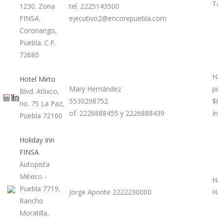
T
1230. Zona
tel. 2225143500
FINSA.
ejecutivo2@encorepuebla.com
Coronango,
Puebla. C.P.
72680
H
Hotel Mirto
Mary Hernández
p
Blvd. Atlixco,
5530298752
$
no. 75 La Paz,
of. 2226888455 y 2226888439
I
Puebla 72160
Holiday Inn
FINSA
Autopista
México -
H
Puebla 7719,
Jorge Aponte 2222230000
H
Rancho
Moratilla,